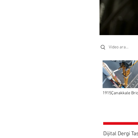
Search videos
1915Çanakkale Brid
Liebherr Tower Cr
Dijital Dergi T