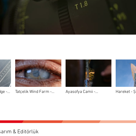
ge -
Tatçelik Wind Farm -
Ayasofya Camii -
Hareket - Ş
anes
Tanıtım Filmi
Liebherr 280 HC-L
Farm
asarım & Editörlük