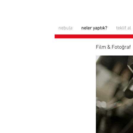
nebula
nebula
neler yaptık?
neler yaptık?
teklif al
teklif al
Film & Fotoğraf